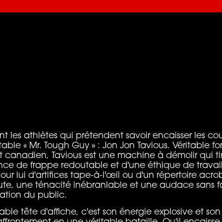
t les athlètes qui prétendent savoir encaisser les cou
table « Mr. Tough Guy » : Jon Jon Tavious. Véritable fo
 canadien, Tavious est une machine à démolir qui tire
sance de frappe redoutable et d'une éthique de trava
our lui d'artifices tape-à-l'œil ou d'un répertoire acr
ute, une ténacité inébranlable et une audace sans fai
ration du public.
able tête d'affiche, c'est son énergie explosive et son