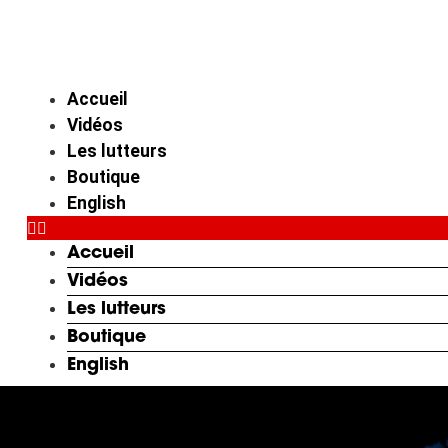
Aller
au
contenu
Accueil
Vidéos
Les lutteurs
Boutique
English
Accueil
Vidéos
Les lutteurs
Boutique
English